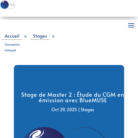
Accueil
>
Stages
>
Stage de Master 2 : Étude du CGM en émission avec
Connexion
BlueMUSE
Intranet
Stage de Master 2 : Étude du CGM en
émission avec BlueMUSE
Oct 29, 2025
|
Stages