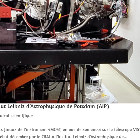
tut Leibniz d’Astrophysique de Potsdam (AIP)
alcul scientifique
ts finaux de l’instrument 4MOST, en vue de son envoi sur le télescope VIS
début décembre par le CRAL à l’Institut Leibniz d’Astrophysique de...