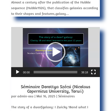
Almost a century after the publication of the Hubble
sequence (Hubble1926), that classifies galaxies according
to their shapes and features,galaxy...
Lecteur
vidéo
00:00
38:18
Séminaire Dorottya Szécsi (Nicolaus
Copernicus University, Toruń)
par
admin-osu
|
Mai 16, 2025
|
Séminaires
The story of a dwarfgalaxy: I Zwicky 18and what I