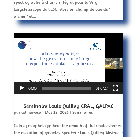
spectrographe à champ intégral pour le Very
LargeTelescope de l’ESO. Avec un champ de vue de 1
arcmin² et...
Lecteur
vidéo
00:00
01:07:14
Séminaire Louis Quilley CRAL, GALPAC
par
admin-osu
|
Mai 23, 2025
|
Séminaires
Galaxy morphology: how the growth of their bulgeshapes
the evolution of galaxies Speaker : Louis Quilley Abstract :