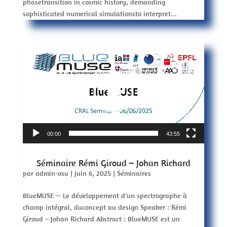
phasetransition in cosmic history, demanding
sophisticated numerical simulationsto interpret...
Lecteur
vidéo
00:00
43:55
Séminaire Rémi Giroud – Johan Richard
par
admin-osu
|
Juin 6, 2025
|
Séminaires
BlueMUSE — Le développement d’un spectrographe à
champ intégral, duconcept au design Speaker : Rémi
Giroud – Johan Richard Abstract : BlueMUSE est un