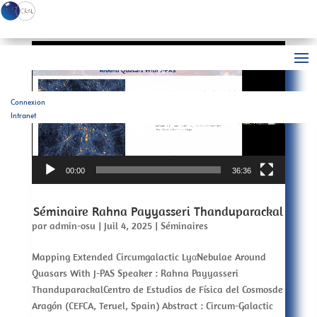
Lecteur
vidéo
Connexion
Intranet
00:00
36:36
Séminaire Rahna Payyasseri Thanduparackal
par
admin-osu
|
Juil 4, 2025
|
Séminaires
Mapping Extended Circumgalactic LyαNebulae Around
Quasars With J-PAS Speaker : Rahna Payyasseri
ThanduparackalCentro de Estudios de Física del Cosmosde
Aragón (CEFCA, Teruel, Spain) Abstract : Circum-Galactic