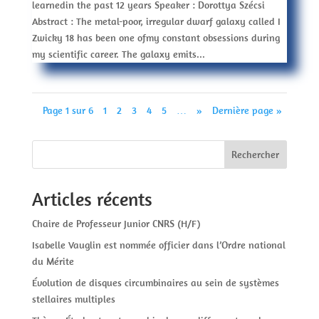
learnedin the past 12 years Speaker : Dorottya Szécsi
Abstract : The metal-poor, irregular dwarf galaxy called I
Zwicky 18 has been one ofmy constant obsessions during
my scientific career. The galaxy emits...
Page 1 sur 6
1
2
3
4
5
…
»
Dernière page »
Rechercher
Articles récents
Chaire de Professeur Junior CNRS (H/F)
Isabelle Vauglin est nommée officier dans l’Ordre national
du Mérite
Évolution de disques circumbinaires au sein de systèmes
stellaires multiples