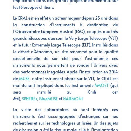
implication dans des grands projets instrumentaux sur
les télescopes chiliens.
Le CRAL est en effet un acteur majeur depuis 25 ans dans
la construction d’instruments à destination de
l’Observatoire Européen Austral (ESO), couplés aux très
grands télescopes que sont le Very Large Telescope (VLT)
et le futur Extremely Large Telescope (ELT). Installés dans
le désert d’Atacama, un site renommé pour la qualité
exceptionnelle de son ciel pour l’astronomie, ces
instruments nous permettent de sonder l’Univers avec
des performances inégalées. Après l’installation en 2014
de
MUSE
, notre instrument phare sur le VLT, le CRAL est
maintenant impliqué dans les instruments
4MOST
(qui
sera installé au Chili cet
été),
SPHERE+
,
BlueMUSE
et
HARMONI
.
La visite des laboratoires où sont intégrés ces
instruments s’est accompagnée d’échanges sur nos
recherches et sur les technologies utilisées. Un des sujets
de discussion a été le risque majeur lié à l’implantation