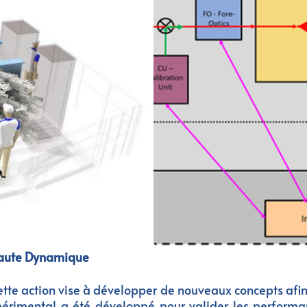
Haute Dynamique
tte action vise à développer de nouveaux concepts afin
érimental a été développé pour valider les performan