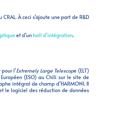
u CRAL. À ceci s’ajoute une part de R&D
optique
et d’un
h
a
ll d’intégration
.
pour l’
Extremely Large Telescop
e (ELT)
Européen (ESO) au Chili sur le site de
raphe intégral de champ d’HARMONI. Il
et le logiciel des réduction de données